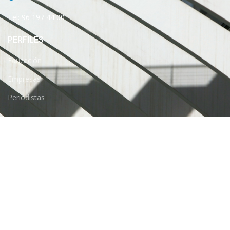
Tel: 96 197 44 00
PERFILES
Educación
Empresas
Periodistas
INFORMACIÓN
Ayúdanos a mejorar
Ciutat Oberta
¡SÍGUENOS!
https://twitter.com/CACiencies
https://www.facebook.com/CIUDADDELASARTES
https://www.instagram.com/ciudadartescie