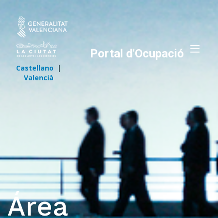
Portal d'Ocupació
Castellano
|
Valencià
Área